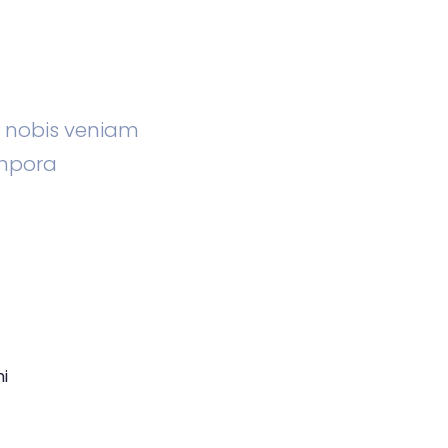
m nobis veniam
mpora