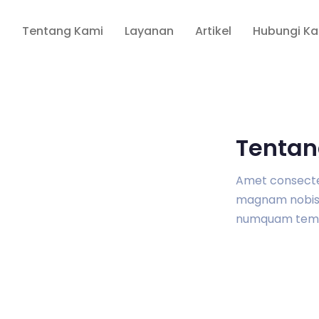
a
Tentang Kami
Layanan
Artikel
Hubungi K
Tentan
Amet consectetu
magnam nobis 
numquam tem