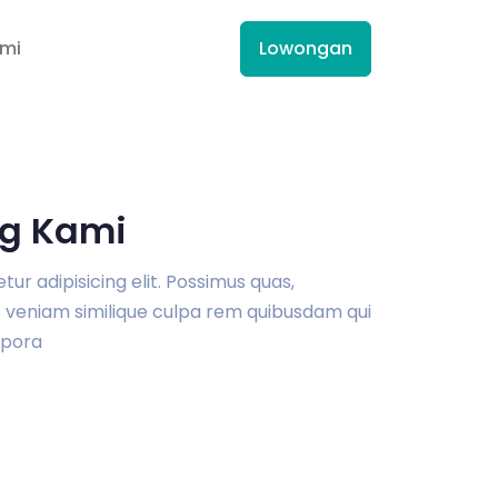
ami
Lowongan
g Kami
r adipisicing elit. Possimus quas,
veniam similique culpa rem quibusdam qui
pora