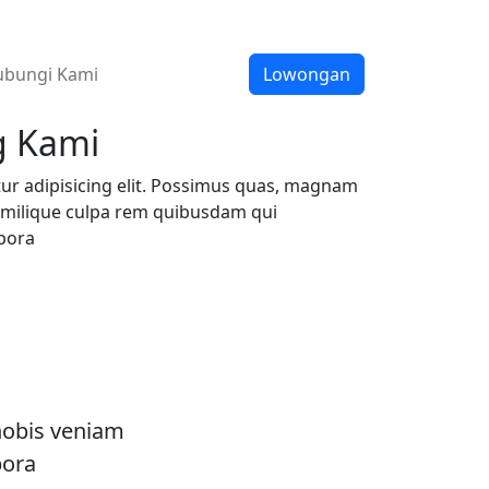
bungi Kami
Lowongan
g Kami
ur adipisicing elit. Possimus quas, magnam
imilique culpa rem quibusdam qui
pora
nobis veniam
pora