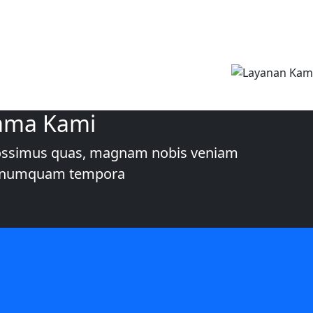
ama Kami
 Possimus quas, magnam nobis veniam
ui numquam tempora