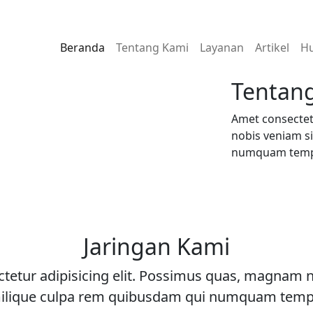
Beranda
Tentang Kami
Layanan
Artikel
Hu
Tentan
Amet consectet
nobis veniam s
numquam tem
Jaringan Kami
tetur adipisicing elit. Possimus quas, magnam 
ilique culpa rem quibusdam qui numquam tem