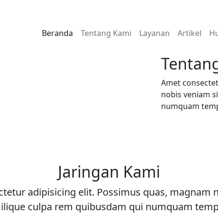
Beranda
Tentang Kami
Layanan
Artikel
Hu
Tentan
Amet consectet
nobis veniam s
numquam tem
Jaringan Kami
tetur adipisicing elit. Possimus quas, magnam 
ilique culpa rem quibusdam qui numquam tem