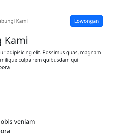
bungi Kami
Lowongan
g Kami
ur adipisicing elit. Possimus quas, magnam
imilique culpa rem quibusdam qui
pora
nobis veniam
pora