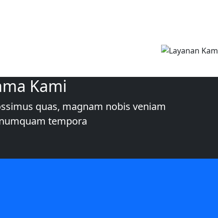
ama Kami
 Possimus quas, magnam nobis veniam
ui numquam tempora