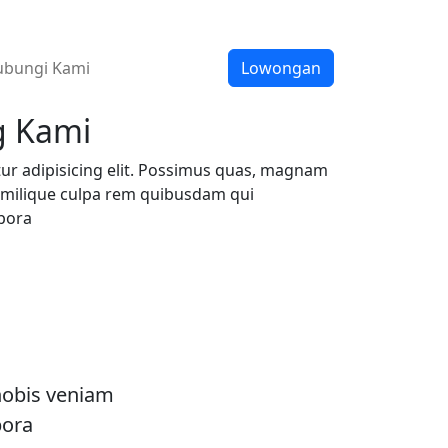
bungi Kami
Lowongan
g Kami
ur adipisicing elit. Possimus quas, magnam
imilique culpa rem quibusdam qui
pora
nobis veniam
pora