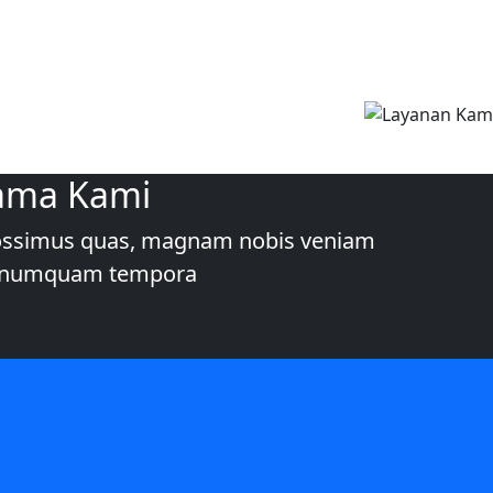
ama Kami
 Possimus quas, magnam nobis veniam
ui numquam tempora