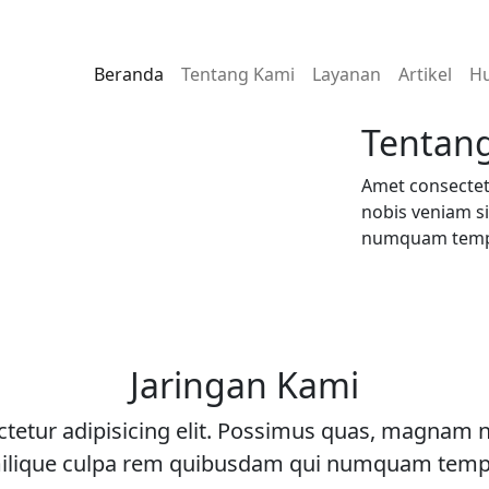
Beranda
Tentang Kami
Layanan
Artikel
Hu
Tentan
Amet consectet
nobis veniam s
numquam tem
Jaringan Kami
tetur adipisicing elit. Possimus quas, magnam 
ilique culpa rem quibusdam qui numquam tem