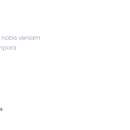
m nobis veniam
mpora