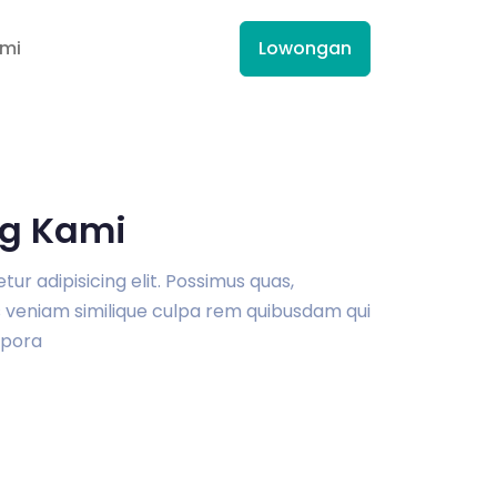
ami
Lowongan
g Kami
r adipisicing elit. Possimus quas,
veniam similique culpa rem quibusdam qui
pora