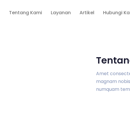
a
Tentang Kami
Layanan
Artikel
Hubungi K
Tentan
Amet consectetu
magnam nobis 
numquam tem