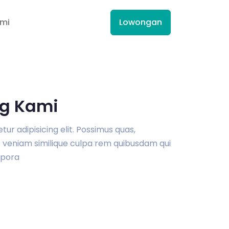
ami
Lowongan
g Kami
r adipisicing elit. Possimus quas,
veniam similique culpa rem quibusdam qui
pora