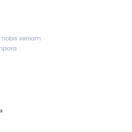
m nobis veniam
mpora