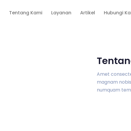
a
Tentang Kami
Layanan
Artikel
Hubungi K
Tentan
Amet consectetu
magnam nobis 
numquam tem