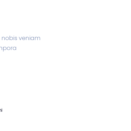
m nobis veniam
mpora