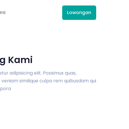
ami
Lowongan
g Kami
r adipisicing elit. Possimus quas,
veniam similique culpa rem quibusdam qui
pora