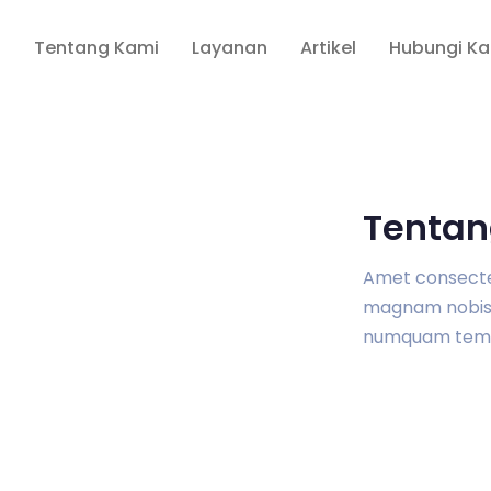
a
Tentang Kami
Layanan
Artikel
Hubungi K
Tentan
Amet consectetu
magnam nobis 
numquam tem