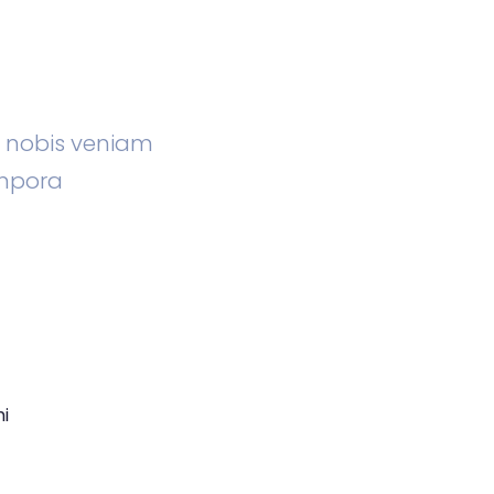
m nobis veniam
mpora