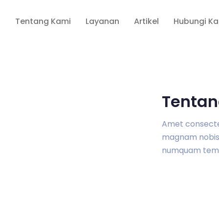
a
Tentang Kami
Layanan
Artikel
Hubungi K
Tentan
Amet consectetu
magnam nobis 
numquam tem