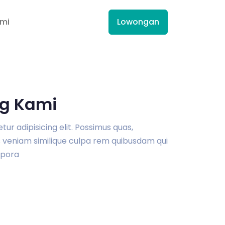
ami
Lowongan
g Kami
r adipisicing elit. Possimus quas,
veniam similique culpa rem quibusdam qui
pora