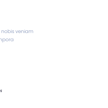
m nobis veniam
mpora