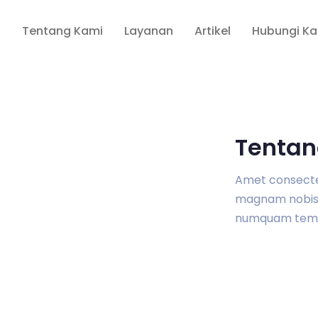
a
Tentang Kami
Layanan
Artikel
Hubungi K
Tentan
Amet consectetu
magnam nobis 
numquam tem