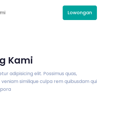
ami
Lowongan
g Kami
r adipisicing elit. Possimus quas,
veniam similique culpa rem quibusdam qui
pora