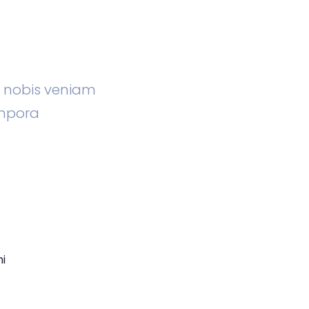
m nobis veniam
mpora