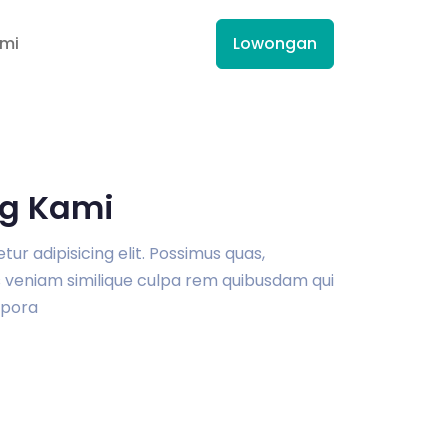
ami
Lowongan
g Kami
r adipisicing elit. Possimus quas,
veniam similique culpa rem quibusdam qui
pora