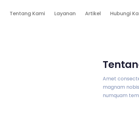
a
Tentang Kami
Layanan
Artikel
Hubungi K
Tentan
Amet consectetu
magnam nobis 
numquam tem